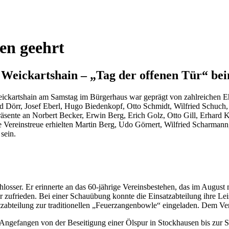
en geehrt
eickartshain – „Tag der offenen Tür“ beim
tshain am Samstag im Bürgerhaus war geprägt von zahlreichen Ehr
d Dörr, Josef Eberl, Hugo Biedenkopf, Otto Schmidt, Wilfried Schuch, 
räsente an Norbert Becker, Erwin Berg, Erich Golz, Otto Gill, Erhard 
Vereinstreue erhielten Martin Berg, Udo Görnert, Wilfried Scharmann,
sein.
sser. Er erinnerte an das 60-jährige Vereinsbestehen, das im August 
er zufrieden. Bei einer Schauübung konnte die Einsatzabteilung ihre Le
zabteilung zur traditionellen „Feuerzangenbowle“ eingeladen. Dem Vere
 Angefangen von der Beseitigung einer Ölspur in Stockhausen bis zur S