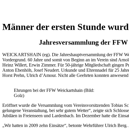
Männer der ersten Stunde wurd
Jahresversammlung der FFW W
WEICKARTSHAIN (eg). Die Jahreshauptversammlung der FFW Weickar
Vordergrund. 60 Jahre und somit von Beginn an im Verein sind Arnol
Heinz Willert, Erwin Zimmer. Für 50-jährige Mitgliedschaft gingen P
Anton Ebenhöh, Josef Neudert. Urkunde und Ehrennadel für 25 Jahre 
Horst Prehn, Ulrich d’Amour. Nicht alle Geehrten konnten anwesend 
Ehrungen bei der FFW Weickartshain (Bild:
Golz)
Eröffnet wurde die Versammlung vom Vereinsvorsitzenden Tobias Schlo
gelungene Veranstaltung, bei sehr gutem Wetter“, zeigte sich Schloss
Jubiläen in Freienseen und Lardenbach. Im Dezember hatte die Einsat
„Wir hatten in 2009 zehn Einsätze“, betonte Wehrführer Ulrich Berg.