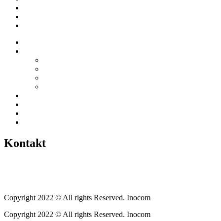
Empfehlungen
Berichte
Veranstaltungen
Startseite
Über uns
Vereine / Adressen
Ortsbeirat
Grillhütte
Gewerbeverzeichnis
Historien
Empfehlungen
Berichte
Veranstaltungen
Kontakt
Tel.: +49 6400 9576640
kontakt@weickartshain.de
Copyright 2022 © All rights Reserved. Inocom
Copyright 2022 © All rights Reserved. Inocom