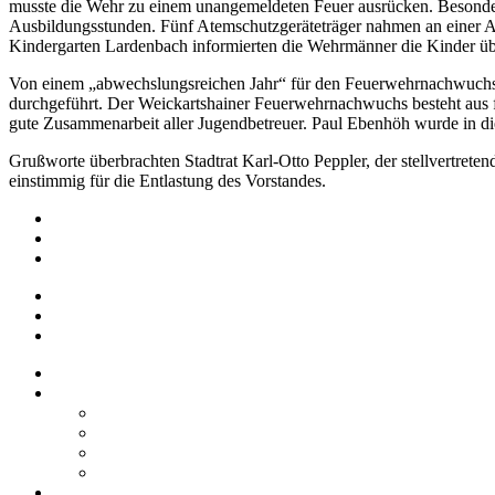
musste die Wehr zu einem unangemeldeten Feuer ausrücken. Besonder
Ausbildungsstunden. Fünf Atemschutzgeräteträger nahmen an einer A
Kindergarten Lardenbach informierten die Wehrmänner die Kinder übe
Von einem „abwechslungsreichen Jahr“ für den Feuerwehrnachwuchs 
durchgeführt. Der Weickartshainer Feuerwehrnachwuchs besteht aus f
gute Zusammenarbeit aller Jugendbetreuer. Paul Ebenhöh wurde in d
Grußworte überbrachten Stadtrat Karl-Otto Peppler, der stellvertret
einstimmig für die Entlastung des Vorstandes.
Impressum
Datenschutz
Barrierefreiheit
Impressum
Datenschutz
Barrierefreiheit
Startseite
Über uns
Vereine / Adressen
Ortsbeirat
Grillhütte
Gewerbeverzeichnis
Historien