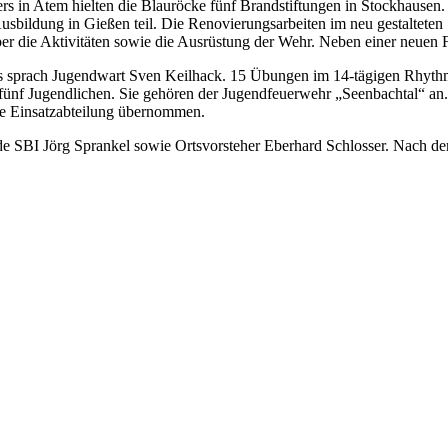
s in Atem hielten die Blauröcke fünf Brandstiftungen in Stockhausen
usbildung in Gießen teil. Die Renovierungsarbeiten im neu gestaltet
r die Aktivitäten sowie die Ausrüstung der Wehr. Neben einer neuen 
sprach Jugendwart Sven Keilhack. 15 Übungen im 14-tägigen Rhythmus
ünf Jugendlichen. Sie gehören der Jugendfeuerwehr „Seenbachtal“ an. 
ie Einsatzabteilung übernommen.
ende SBI Jörg Sprankel sowie Ortsvorsteher Eberhard Schlosser. Nach 