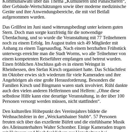
Kommunalwahl über das Thema „Kumulieren und Panaschieren“,
über Gebäude-Wertschätzungen sowie über moderne medizinische
Geräte und ihre Anwendungsbereiche, die mit viel Beifall
aufgenommen wurden.
Das Grillfest im Juni stand witterungsbedingt unter keinem guten
Stern. Doch man sorgte kurzfristig für die notwendige
Überdachung, und so wurde die Veranstaltung mit 77 Teilnehmern
noch zu einem Erfolg. Im August trafen sich 49 Mitglieder mit
Anhang zu einem Tagesausflug. Nach einem herzhaften Frühstück
unterwegs erreichte man die Stadt Worms, wo alle Teilnehmer von
einem kompetenten Reiseführer empfangen und betreut wurden.
Einen fröhlichen Abschluss gab es in einem Weingut in
Rheinhessen, den Stefan Kirsch organisiert hatte. Das Schlachtfest
im Oktober erwies sich wiederum für viele Kameraden und ihre
Angehörigen als eine große Herausforderung. Besonders die
Familien Kirsch und Bingmann waren stark involviert. Rühl dankte
auch den vielen anderen Helferinnen und Helfern: „Ohne diese
selbstlose Hilfe kann eine derartige Veranstaltung, in der über 100
Personen versorgt werden müssen, nicht stattfinden“.
Den kulturellen Höhepunkt des Vereinsjahres bildete die
Weihnachtsfeier in der „Weickartshainer Stubb“. 57 Personen
freuten sich über das exzellente Büfett und die einfühlsame Musik
des Alleinunterhalters Walter Schomber. Einige Kameraden trugen