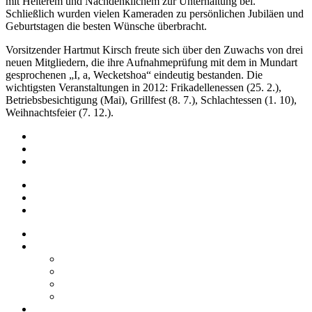
mit Heiterem und Nachdenklichem zur Unterhaltung bei.
Schließlich wurden vielen Kameraden zu persönlichen Jubiläen und
Geburtstagen die besten Wünsche überbracht.
Vorsitzender Hartmut Kirsch freute sich über den Zuwachs von drei
neuen Mitgliedern, die ihre Aufnahmeprüfung mit dem in Mundart
gesprochenen „I, a, Wecketshoa“ eindeutig bestanden. Die
wichtigsten Veranstaltungen in 2012: Frikadellenessen (25. 2.),
Betriebsbesichtigung (Mai), Grillfest (8. 7.), Schlachtessen (1. 10),
Weihnachtsfeier (7. 12.).
Impressum
Datenschutz
Barrierefreiheit
Impressum
Datenschutz
Barrierefreiheit
Startseite
Über uns
Vereine / Adressen
Ortsbeirat
Grillhütte
Gewerbeverzeichnis
Historien