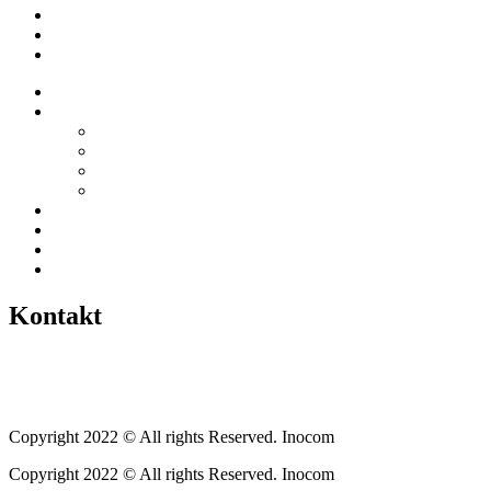
Empfehlungen
Berichte
Veranstaltungen
Startseite
Über uns
Vereine / Adressen
Ortsbeirat
Grillhütte
Gewerbeverzeichnis
Historien
Empfehlungen
Berichte
Veranstaltungen
Kontakt
Tel.: +49 6400 9576640
kontakt@weickartshain.de
Copyright 2022 © All rights Reserved. Inocom
Copyright 2022 © All rights Reserved. Inocom