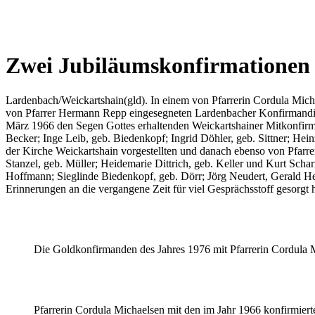
Zwei Jubiläumskonfirmationen 
Lardenbach/Weickartshain(gld). In einem von Pfarrerin Cordula Micha
von Pfarrer Hermann Repp eingesegneten Lardenbacher Konfirmandin
März 1966 den Segen Gottes erhaltenden Weickartshainer Mitkonfir
Becker; Inge Leib, geb. Biedenkopf; Ingrid Döhler, geb. Sittner; H
der Kirche Weickartshain vorgestellten und danach ebenso von Pfarr
Stanzel, geb. Müller; Heidemarie Dittrich, geb. Keller und Kurt Sch
Hoffmann; Sieglinde Biedenkopf, geb. Dörr; Jörg Neudert, Gerald He
Erinnerungen an die vergangene Zeit für viel Gesprächsstoff gesorgt
Die Goldkonfirmanden des Jahres 1976 mit Pfarrerin Cordula 
Pfarrerin Cordula Michaelsen mit den im Jahr 1966 konfirmiert