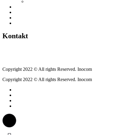
Gewerbeverzeichnis
Historien
Empfehlungen
Berichte
Veranstaltungen
Kontakt
Tel.: +49 6400 9576640
kontakt@weickartshain.de
Copyright 2022 © All rights Reserved. Inocom
Copyright 2022 © All rights Reserved. Inocom
Facebook
Instagram
Erzweg
Feuerwehr