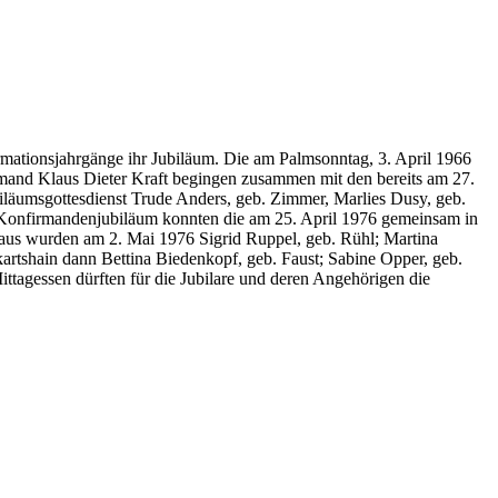
rmationsjahrgänge ihr Jubiläum. Die am Palmsonntag, 3. April 1966
and Klaus Dieter Kraft begingen zusammen mit den bereits am 27.
äumsgottesdienst Trude Anders, geb. Zimmer, Marlies Dusy, geb.
es Konfirmandenjubiläum konnten die am 25. April 1976 gemeinsam in
haus wurden am 2. Mai 1976 Sigrid Ruppel, geb. Rühl; Martina
kartshain dann Bettina Biedenkopf, geb. Faust; Sabine Opper, geb.
tagessen dürften für die Jubilare und deren Angehörigen die