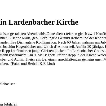
in Lardenbacher Kirche
elsen gestalteten Abendmahls-Gottesdienst feierten gleich zwei Konfi
nen Susanne Maus, geb. Dörr, Ingrid Gertrud Reinert und der Konfirm
manden ihre Diamantene Konfirmation. Nach 60 Jahren nahmen am Jubil
einz-Joachim Hagenbücher und Ulrich d´ Amour teil. Auf ihr 50-jährig
er Repp konfirmierten junge Christen blicken. Im Lardenbacher Gottes
armann konfirmiert. Am 9. Mai segnete Pfarrer Repp in der Kirche Weic
rber und Achim Theiss ein. Bei einem anschließenden gemeinsamen Mit
 haben. (Fotos und Bericht K.E.Lind)
Michaelsen
en Jubilaren