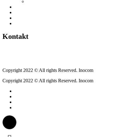
Gewerbeverzeichnis
Historien
Empfehlungen
Berichte
Veranstaltungen
Kontakt
Tel.: +49 6400 9576640
kontakt@weickartshain.de
Copyright 2022 © All rights Reserved. Inocom
Copyright 2022 © All rights Reserved. Inocom
Facebook
Instagram
Erzweg
Feuerwehr