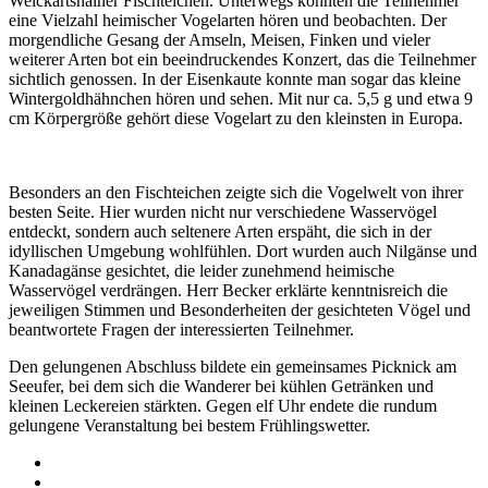
Weickartshainer Fischteichen. Unterwegs konnten die Teilnehmer
eine Vielzahl heimischer Vogelarten hören und beobachten. Der
morgendliche Gesang der Amseln, Meisen, Finken und vieler
weiterer Arten bot ein beeindruckendes Konzert, das die Teilnehmer
sichtlich genossen. In der Eisenkaute konnte man sogar das kleine
Wintergoldhähnchen hören und sehen. Mit nur ca. 5,5 g und etwa 9
cm Körpergröße gehört diese Vogelart zu den kleinsten in Europa.
Besonders an den Fischteichen zeigte sich die Vogelwelt von ihrer
besten Seite. Hier wurden nicht nur verschiedene Wasservögel
entdeckt, sondern auch seltenere Arten erspäht, die sich in der
idyllischen Umgebung wohlfühlen. Dort wurden auch Nilgänse und
Kanadagänse gesichtet, die leider zunehmend heimische
Wasservögel verdrängen. Herr Becker erklärte kenntnisreich die
jeweiligen Stimmen und Besonderheiten der gesichteten Vögel und
beantwortete Fragen der interessierten Teilnehmer.
Den gelungenen Abschluss bildete ein gemeinsames Picknick am
Seeufer, bei dem sich die Wanderer bei kühlen Getränken und
kleinen Leckereien stärkten. Gegen elf Uhr endete die rundum
gelungene Veranstaltung bei bestem Frühlingswetter.
Impressum
Datenschutz