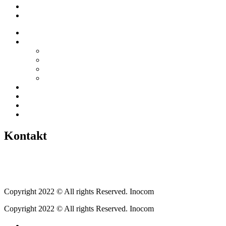
Berichte
Veranstaltungen
Startseite
Über uns
Vereine / Adressen
Ortsbeirat
Grillhütte
Gewerbeverzeichnis
Historien
Empfehlungen
Berichte
Veranstaltungen
Kontakt
Tel.: +49 6400 9576640
kontakt@weickartshain.de
Copyright 2022 © All rights Reserved. Inocom
Copyright 2022 © All rights Reserved. Inocom
Facebook