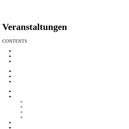
Veranstaltungen
CONTENTS
Impressum
Datenschutz
Barrierefreiheit
Impressum
Datenschutz
Barrierefreiheit
Startseite
Über uns
Vereine / Adressen
Ortsbeirat
Grillhütte
Gewerbeverzeichnis
Historien
Empfehlungen