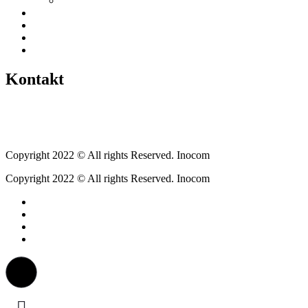
Gewerbeverzeichnis
Historien
Empfehlungen
Berichte
Veranstaltungen
Kontakt
Tel.: +49 6400 9576640
kontakt@weickartshain.de
Copyright 2022 © All rights Reserved. Inocom
Copyright 2022 © All rights Reserved. Inocom
Facebook
Instagram
Erzweg
Feuerwehr