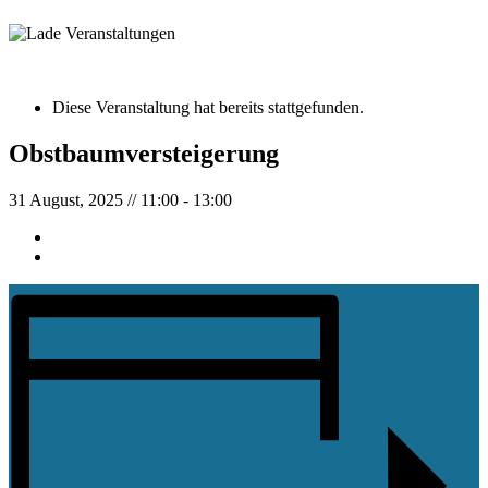
Wetterkamera
« Alle Veranstaltungen
Diese Veranstaltung hat bereits stattgefunden.
Obstbaumversteigerung
31 August, 2025 // 11:00
-
13:00
«
Halbtagesausflug der Alte Herren Vereinigung
Dämmerschoppen Männergesangverein
»