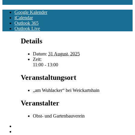
Google Kalender
iCalendar
Outlook 365
Outlook Live
Details
Datum:
31 August, 2025
Zeit:
11:00 - 13:00
Veranstaltungsort
„am Wuhlacker“ bei Weickartshain
Veranstalter
Obst- und Gartenbauverein
«
Halbtagesausflug der Alte Herren Vereinigung
Dämmerschoppen Männergesangverein
»