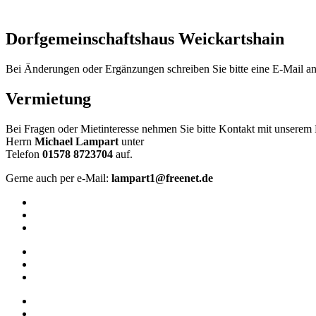
Wetterkamera
Dorfgemeinschaftshaus Weickartshain
Bei Änderungen oder Ergänzungen schreiben Sie bitte eine E-Mail a
Vermietung
Bei Fragen oder Mietinteresse nehmen Sie bitte Kontakt mit unserem
Herrn
Michael Lampart
unter
Telefon
01578 8723704
auf.
Gerne auch per e-Mail:
lampart1@freenet.de
Impressum
Datenschutz
Barrierefreiheit
Impressum
Datenschutz
Barrierefreiheit
Startseite
Über uns