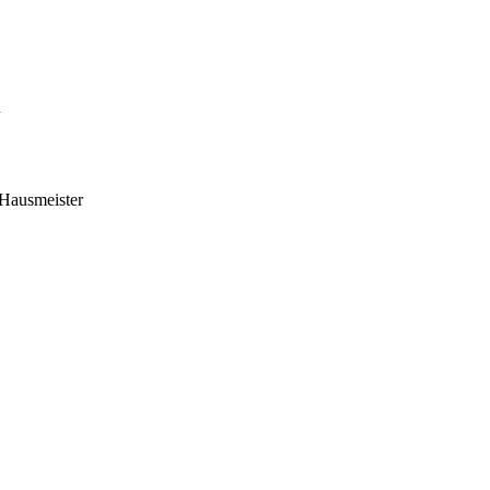
n
kontakt@weickartshain.de
 Hausmeister