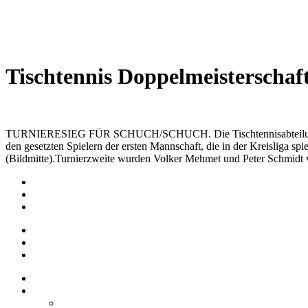
Wetterkamera
Tischtennis Doppelmeisterschaf
TURNIERESIEG FÜR SCHUCH/SCHUCH. Die Tischtennisabteilung des F
den gesetzten Spielern der ersten Mannschaft, die in der Kreisliga s
(Bildmitte).Turnierzweite wurden Volker Mehmet und Peter Schmidt v
Impressum
Datenschutz
Barrierefreiheit
Impressum
Datenschutz
Barrierefreiheit
Startseite
Über uns
Vereine / Adressen