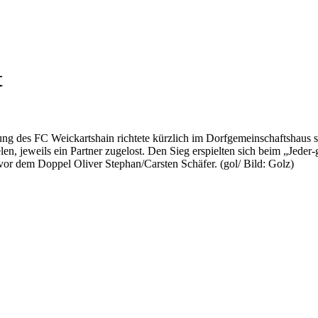
t
C Weickartshain richtete kürzlich im Dorfgemeinschaftshaus sein
pielen, jeweils ein Partner zugelost. Den Sieg erspielten sich beim „J
or dem Doppel Oliver Stephan/Carsten Schäfer. (gol/ Bild: Golz)