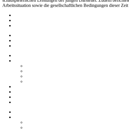
schauspielerischen Leistungen der jungen Darsteller. Zudem berichte
Arbeitssituation sowie die gesellschaftlichen Bedingungen dieser Ze
Impressum
Datenschutz
Barrierefreiheit
Impressum
Datenschutz
Barrierefreiheit
Startseite
Über uns
Vereine / Adressen
Ortsbeirat
Grillhütte
Gewerbeverzeichnis
Historien
Empfehlungen
Berichte
Veranstaltungen
Startseite
Über uns
Vereine / Adressen
Ortsbeirat