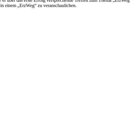
te er über das erste Erfolg versprechende Treffen zum Thema „ErzWeg“
it in einem „ErzWeg“ zu veranschaulichen.