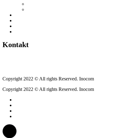
Grillhütte
Gewerbeverzeichnis
Historien
Empfehlungen
Berichte
Veranstaltungen
Kontakt
Tel.: +49 6400 9576640
kontakt@weickartshain.de
Copyright 2022 © All rights Reserved. Inocom
Copyright 2022 © All rights Reserved. Inocom
Facebook
Instagram
Erzweg
Feuerwehr