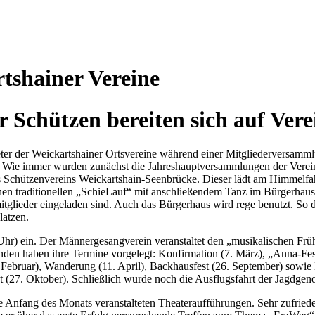
shainer Vereine
 Schützen bereiten sich auf Ver
 der Weickartshainer Ortsvereine während einer Mitgliederversammlun
. Wie immer wurden zunächst die Jahreshauptversammlungen der Vereine
s Schützenvereins Weickartshain-Seenbrücke. Dieser lädt am Himmelfahrt
nen traditionellen „SchieLauf“ mit anschließendem Tanz im Bürgerhaus. 
tglieder eingeladen sind. Auch das Bürgerhaus wird rege benutzt. So d
latzen.
hr) ein. Der Männergesangverein veranstaltet den „musikalischen Frü
en haben ihre Termine vorgelegt: Konfirmation (7. März), „Anna-Fes
ebruar), Wanderung (11. April), Backhausfest (26. September) sowie D
tfest (27. Oktober). Schließlich wurde noch die Ausflugsfahrt der Jagdge
 Anfang des Monats veranstalteten Theateraufführungen. Sehr zufriede