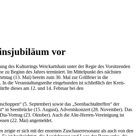
einsjubiläum vor
g des Kulturrings Weickartshain unter der Regie des Vorsitzenden
 zu Beginn des Jahres terminiert. Im Mittelpunkt des nächsten
stag (13. Mai) bereits zum 30. Mal zur Grillfeier in die
In die Veranstaltungsreihe eingebunden ist schließlich der Kreis-
ürfte dieses am 12. und 14. Februar bei den
hschoppen“ (5. September) sowie das „Seenbachtaltreffen“ der
t“ in Seenbrücke (15. August), Adventskonzert (28. November). Das
ia-Vortrag (23. Oktober). Auch die Alte-Herren-Vereinigung ist
nossen (22. Mai) angemeldet.
n zeigte er sich mit der enormen Zuschauerresonanz als auch von den