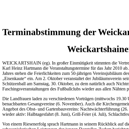
Wetterkamera
Terminabstimmung der Weickart
Weickartshainer
WEICKARTSHAIN (eg). In großer Einmütigkeit stimmten die Vertreter
Karl Heinz Hartmann die Veranstaltungstermine für das Jahr 2010 ab
Jahres stehen die Feierlichkeiten zum 50-jährigen Vereinsjubiläum de
„Eisenkaute“ ein. Am 2. Oktober veranstaltet der Jubiläumsverein sei
Schützenball am Samstag, 30. Oktober, zu dem natürlich auch Nichtmi
Faschingsveranstaltungen des Fußballclubs wieder aus allen Nähten p
Die Landfrauen laden zu verschiedenen Vorträgen (mittwochs 19.30 U
benachbarten Gesangvereine (6. November). Auch die Kirchengemeind
Angebot des Obst- und Gartenbauvereins: Nachtwächterführung (26. F
wieder aktiv: Halbtagesfahrt (8. Juni), Grill-Feier (4. Juli), Schlach
Von einem Riesenerfolg sprach Hartmann in seinem Rückblick auf die