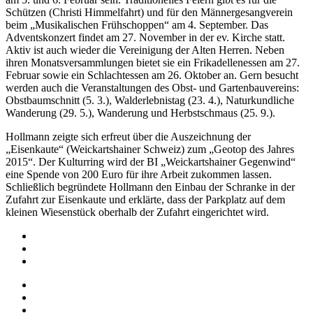
Schützen (Christi Himmelfahrt) und für den Männergesangverein
beim „Musikalischen Frühschoppen“ am 4. September. Das
Adventskonzert findet am 27. November in der ev. Kirche statt.
Aktiv ist auch wieder die Vereinigung der Alten Herren. Neben
ihren Monatsversammlungen bietet sie ein Frikadellenessen am 27.
Februar sowie ein Schlachtessen am 26. Oktober an. Gern besucht
werden auch die Veranstaltungen des Obst- und Gartenbauvereins:
Obstbaumschnitt (5. 3.), Walderlebnistag (23. 4.), Naturkundliche
Wanderung (29. 5.), Wanderung und Herbstschmaus (25. 9.).
Hollmann zeigte sich erfreut über die Auszeichnung der
„Eisenkaute“ (Weickartshainer Schweiz) zum „Geotop des Jahres
2015“. Der Kulturring wird der BI „Weickartshainer Gegenwind“
eine Spende von 200 Euro für ihre Arbeit zukommen lassen.
Schließlich begründete Hollmann den Einbau der Schranke in der
Zufahrt zur Eisenkaute und erklärte, dass der Parkplatz auf dem
kleinen Wiesenstück oberhalb der Zufahrt eingerichtet wird.
Impressum
Datenschutz
Barrierefreiheit
Impressum
Datenschutz
Barrierefreiheit