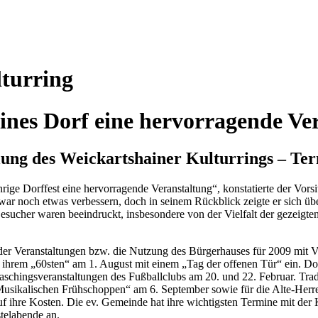
turring
eines Dorf eine hervorragende Ve
ng des Weickartshainer Kulturrings – Ter
rige Dorffest eine hervorragende Veranstaltung“, konstatierte der Vors
 noch etwas verbessern, doch in seinem Rückblick zeigte er sich über
ucher waren beeindruckt, insbesondere von der Vielfalt der gezeigte
r Veranstaltungen bzw. die Nutzung des Bürgerhauses für 2009 mit Ve
 zu ihrem „60sten“ am 1. August mit einem „Tag der offenen Tür“ ein
aschingsveranstaltungen des Fußballclubs am 20. und 22. Februar. Tradi
sikalischen Frühschoppen“ am 6. September sowie für die Alte-Herren
ihre Kosten. Die ev. Gemeinde hat ihre wichtigsten Termine mit der
telabende an.