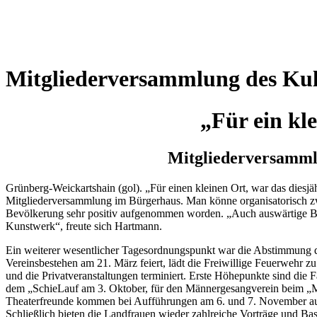
Wetterkamera
Mitgliederversammlung des Kul
„Für ein kl
Mitgliederversammlu
Grünberg-Weickartshain (gol). „Für einen kleinen Ort, war das diesjäh
Mitgliederversammlung im Bürgerhaus. Man könne organisatorisch zwar
Bevölkerung sehr positiv aufgenommen worden. „Auch auswärtige Bes
Kunstwerk“, freute sich Hartmann.
Ein weiterer wesentlicher Tagesordnungspunkt war die Abstimmung de
Vereinsbestehen am 21. März feiert, lädt die Freiwillige Feuerwehr
und die Privatveranstaltungen terminiert. Erste Höhepunkte sind die F
dem „SchieLauf am 3. Oktober, für den Männergesangverein beim „Mu
Theaterfreunde kommen bei Aufführungen am 6. und 7. November auf 
Schließlich bieten die Landfrauen wieder zahlreiche Vorträge und Bas