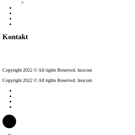
Gewerbeverzeichnis
Historien
Empfehlungen
Berichte
Veranstaltungen
Kontakt
Tel.: +49 6400 9576640
kontakt@weickartshain.de
Copyright 2022 © All rights Reserved. Inocom
Copyright 2022 © All rights Reserved. Inocom
Facebook
Instagram
Erzweg
Feuerwehr