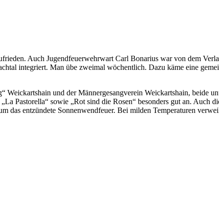
 zufrieden. Auch Jugendfeuerwehrwart Carl Bonarius war von dem Verl
nbachtal integriert. Man übe zweimal wöchentlich. Dazu käme eine g
 Weickartshain und der Männergesangverein Weickartshain, beide unt
a Pastorella“ sowie „Rot sind die Rosen“ besonders gut an. Auch die
m das entzündete Sonnenwendfeuer. Bei milden Temperaturen verweilte