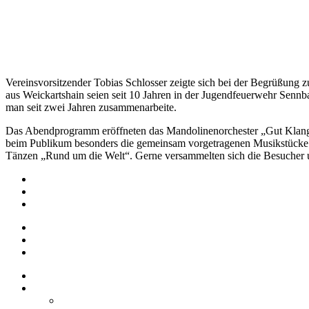
Vereinsvorsitzender Tobias Schlosser zeigte sich bei der Begrüßung
aus Weickartshain seien seit 10 Jahren in der Jugendfeuerwehr Sen
man seit zwei Jahren zusammenarbeite.
Das Abendprogramm eröffneten das Mandolinenorchester „Gut Klang“
beim Publikum besonders die gemeinsam vorgetragenen Musikstücke „L
Tänzen „Rund um die Welt“. Gerne versammelten sich die Besucher u
Impressum
Datenschutz
Barrierefreiheit
Impressum
Datenschutz
Barrierefreiheit
Startseite
Über uns
Vereine / Adressen