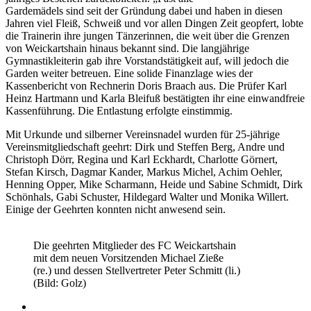
Gardemädels sind seit der Gründung dabei und haben in diesen
Jahren viel Fleiß, Schweiß und vor allen Dingen Zeit geopfert, lobte
die Trainerin ihre jungen Tänzerinnen, die weit über die Grenzen
von Weickartshain hinaus bekannt sind. Die langjährige
Gymnastikleiterin gab ihre Vorstandstätigkeit auf, will jedoch die
Garden weiter betreuen. Eine solide Finanzlage wies der
Kassenbericht von Rechnerin Doris Braach aus. Die Prüfer Karl
Heinz Hartmann und Karla Bleifuß bestätigten ihr eine einwandfreie
Kassenführung. Die Entlastung erfolgte einstimmig.
Mit Urkunde und silberner Vereinsnadel wurden für 25-jährige
Vereinsmitgliedschaft geehrt: Dirk und Steffen Berg, Andre und
Christoph Dörr, Regina und Karl Eckhardt, Charlotte Görnert,
Stefan Kirsch, Dagmar Kander, Markus Michel, Achim Oehler,
Henning Opper, Mike Scharmann, Heide und Sabine Schmidt, Dirk
Schönhals, Gabi Schuster, Hildegard Walter und Monika Willert.
Einige der Geehrten konnten nicht anwesend sein.
Die geehrten Mitglieder des FC Weickartshain
mit dem neuen Vorsitzenden Michael Zieße
(re.) und dessen Stellvertreter Peter Schmitt (li.)
(Bild: Golz)
Impressum