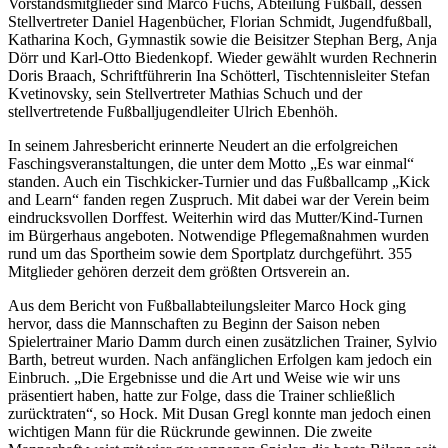
Vorstandsmitglieder sind Marco Fuchs, Abteilung Fußball, dessen
Stellvertreter Daniel Hagenbücher, Florian Schmidt, Jugendfußball,
Katharina Koch, Gymnastik sowie die Beisitzer Stephan Berg, Anja
Dörr und Karl-Otto Biedenkopf. Wieder gewählt wurden Rechnerin
Doris Braach, Schriftführerin Ina Schötterl, Tischtennisleiter Stefan
Kvetinovsky, sein Stellvertreter Mathias Schuch und der
stellvertretende Fußballjugendleiter Ulrich Ebenhöh.
In seinem Jahresbericht erinnerte Neudert an die erfolgreichen
Faschingsveranstaltungen, die unter dem Motto „Es war einmal“
standen. Auch ein Tischkicker-Turnier und das Fußballcamp „Kick
and Learn“ fanden regen Zuspruch. Mit dabei war der Verein beim
eindrucksvollen Dorffest. Weiterhin wird das Mutter/Kind-Turnen
im Bürgerhaus angeboten. Notwendige Pflegemaßnahmen wurden
rund um das Sportheim sowie dem Sportplatz durchgeführt. 355
Mitglieder gehören derzeit dem größten Ortsverein an.
Aus dem Bericht von Fußballabteilungsleiter Marco Hock ging
hervor, dass die Mannschaften zu Beginn der Saison neben
Spielertrainer Mario Damm durch einen zusätzlichen Trainer, Sylvio
Barth, betreut wurden. Nach anfänglichen Erfolgen kam jedoch ein
Einbruch. „Die Ergebnisse und die Art und Weise wie wir uns
präsentiert haben, hatte zur Folge, dass die Trainer schließlich
zurücktraten“, so Hock. Mit Dusan Gregl konnte man jedoch einen
wichtigen Mann für die Rückrunde gewinnen. Die zweite