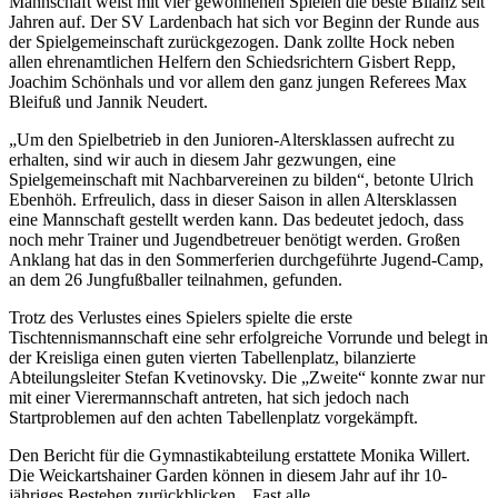
Mannschaft weist mit vier gewonnenen Spielen die beste Bilanz seit
Jahren auf. Der SV Lardenbach hat sich vor Beginn der Runde aus
der Spielgemeinschaft zurückgezogen. Dank zollte Hock neben
allen ehrenamtlichen Helfern den Schiedsrichtern Gisbert Repp,
Joachim Schönhals und vor allem den ganz jungen Referees Max
Bleifuß und Jannik Neudert.
„Um den Spielbetrieb in den Junioren-Altersklassen aufrecht zu
erhalten, sind wir auch in diesem Jahr gezwungen, eine
Spielgemeinschaft mit Nachbarvereinen zu bilden“, betonte Ulrich
Ebenhöh. Erfreulich, dass in dieser Saison in allen Altersklassen
eine Mannschaft gestellt werden kann. Das bedeutet jedoch, dass
noch mehr Trainer und Jugendbetreuer benötigt werden. Großen
Anklang hat das in den Sommerferien durchgeführte Jugend-Camp,
an dem 26 Jungfußballer teilnahmen, gefunden.
Trotz des Verlustes eines Spielers spielte die erste
Tischtennismannschaft eine sehr erfolgreiche Vorrunde und belegt in
der Kreisliga einen guten vierten Tabellenplatz, bilanzierte
Abteilungsleiter Stefan Kvetinovsky. Die „Zweite“ konnte zwar nur
mit einer Vierermannschaft antreten, hat sich jedoch nach
Startproblemen auf den achten Tabellenplatz vorgekämpft.
Den Bericht für die Gymnastikabteilung erstattete Monika Willert.
Die Weickartshainer Garden können in diesem Jahr auf ihr 10-
jähriges Bestehen zurückblicken. „Fast alle