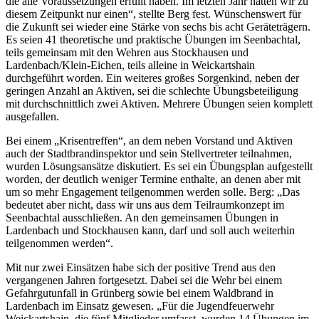
die alle Voraussetzungen erfüllt haben. Im letzten Jahr hatten wir zu
diesem Zeitpunkt nur einen“, stellte Berg fest. Wünschenswert für
die Zukunft sei wieder eine Stärke von sechs bis acht Geräteträgern.
Es seien 41 theoretische und praktische Übungen im Seenbachtal,
teils gemeinsam mit den Wehren aus Stockhausen und
Lardenbach/Klein-Eichen, teils alleine in Weickartshain
durchgeführt worden. Ein weiteres großes Sorgenkind, neben der
geringen Anzahl an Aktiven, sei die schlechte Übungsbeteiligung
mit durchschnittlich zwei Aktiven. Mehrere Übungen seien komplett
ausgefallen.
Bei einem „Krisentreffen“, an dem neben Vorstand und Aktiven
auch der Stadtbrandinspektor und sein Stellvertreter teilnahmen,
wurden Lösungsansätze diskutiert. Es sei ein Übungsplan aufgestellt
worden, der deutlich weniger Termine enthalte, an denen aber mit
um so mehr Engagement teilgenommen werden solle. Berg: „Das
bedeutet aber nicht, dass wir uns aus dem Teilraumkonzept im
Seenbachtal ausschließen. An den gemeinsamen Übungen in
Lardenbach und Stockhausen kann, darf und soll auch weiterhin
teilgenommen werden“.
Mit nur zwei Einsätzen habe sich der positive Trend aus den
vergangenen Jahren fortgesetzt. Dabei sei die Wehr bei einem
Gefahrgutunfall in Grünberg sowie bei einem Waldbrand in
Lardenbach im Einsatz gewesen. „Für die Jugendfeuerwehr
Weickartshain, die fünf Mitglieder umfasst, wurden 14 Übungen im