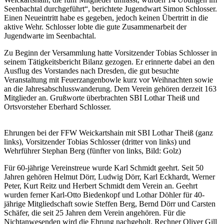
Seenbachtal durchgeführt“, berichtete Jugendwart Simon Schlosser.
Einen Neueintritt habe es gegeben, jedoch keinen Übertritt in die
aktive Wehr. Schlosser lobte die gute Zusammenarbeit der
Jugendwarte im Seenbachtal.
Zu Beginn der Versammlung hatte Vorsitzender Tobias Schlosser in
seinem Tätigkeitsbericht Bilanz gezogen. Er erinnerte dabei an den
Ausflug des Vorstandes nach Dresden, die gut besuchte
Veranstaltung mit Feuerzangenbowle kurz vor Weihnachten sowie
an die Jahresabschlusswanderung. Dem Verein gehören derzeit 163
Mitglieder an. Grußworte überbrachten SBI Lothar Theiß und
Ortsvorsteher Eberhard Schlosser.
Ehrungen bei der FFW Weickartshain mit SBI Lothar Theiß (ganz
links), Vorsitzender Tobias Schlosser (dritter von links) und
Wehrführer Stephan Berg (fünfter von links, Bild: Golz)
Für 60-jährige Vereinstreue wurde Karl Schmidt geehrt. Seit 50
Jahren gehören Helmut Dörr, Ludwig Dörr, Karl Eckhardt, Werner
Peter, Kurt Reitz und Herbert Schmidt dem Verein an. Geehrt
wurden ferner Karl-Otto Biedenkopf und Lothar Döhler für 40-
jährige Mitgliedschaft sowie Steffen Berg, Bernd Dörr und Carsten
Schäfer, die seit 25 Jahren dem Verein angehören. Für die
Nichtanwesenden wird die Ehrung nachgeholt. Rechner Oliver Gill