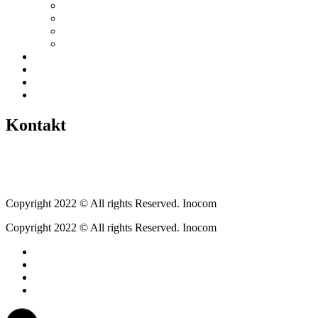
Vereine / Adressen
Ortsbeirat
Grillhütte
Gewerbeverzeichnis
Historien
Empfehlungen
Berichte
Veranstaltungen
Kontakt
Tel.: +49 6400 9576640
kontakt@weickartshain.de
Copyright 2022 © All rights Reserved. Inocom
Copyright 2022 © All rights Reserved. Inocom
Facebook
Instagram
Erzweg
Feuerwehr