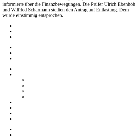
informierte über die Finanzbewegungen. Die Prüfer Ulrich Ebenhöh
und Wilfried Scharmann stellten den Antrag auf Entlastung. Dem
wurde einstimmig entsprochen.
Impressum
Datenschutz
Barrierefreiheit
Impressum
Datenschutz
Barrierefreiheit
Startseite
Über uns
Vereine / Adressen
Ortsbeirat
Grillhütte
Gewerbeverzeichnis
Historien
Empfehlungen
Berichte
Veranstaltungen
Startseite
Über uns