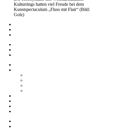
Kulturrings hatten viel Freude bei dem
Kunstspectaculum „Fluss mit Flair“ (Bild:
Golz)
Impressum
Datenschutz
Barrierefreiheit
Impressum
Datenschutz
Barrierefreiheit
Startseite
Über uns
Vereine / Adressen
Ortsbeirat
Grillhütte
Gewerbeverzeichnis
Historien
Empfehlungen
Berichte
Veranstaltungen
Startseite
Über uns