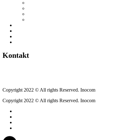
Vereine / Adressen
Ortsbeirat
Grillhütte
Gewerbeverzeichnis
Historien
Empfehlungen
Berichte
Veranstaltungen
Kontakt
Tel.: +49 6400 9576640
kontakt@weickartshain.de
Copyright 2022 © All rights Reserved. Inocom
Copyright 2022 © All rights Reserved. Inocom
Facebook
Instagram
Erzweg
Feuerwehr