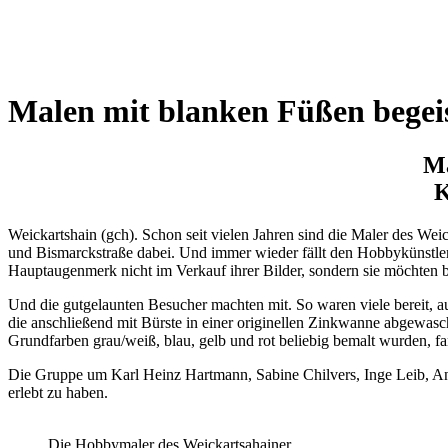
Wetterkamera
Malen mit blanken Füßen begei
Ma
K
Weickartshain (gch). Schon seit vielen Jahren sind die Maler des We
und Bismarckstraße dabei. Und immer wieder fällt den Hobbykünstlern, 
Hauptaugenmerk nicht im Verkauf ihrer Bilder, sondern sie möchten 
Und die gutgelaunten Besucher machten mit. So waren viele bereit, 
die anschließend mit Bürste in einer originellen Zinkwanne abgewasch
Grundfarben grau/weiß, blau, gelb und rot beliebig bemalt wurden, f
Die Gruppe um Karl Heinz Hartmann, Sabine Chilvers, Inge Leib, Anne
erlebt zu haben.
Die Hobbymaler des Weickartsahainer