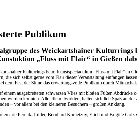
sterte Publikum
lgruppe des Weickartshainer Kulturrings 
unstaktion „Fluss mit Flair“ in Gießen dab
ickartshainer Kulturrings beim Kunstspectaculum „Fluss mit Flair“ in 
die sich selbst gerne vom Flair dieser Veranstaltung einfangen lassen,
bei dem Fest der Sinne das erwartungsvolle Publikum durch Mitmachakti
auf einem ausgebreiteten schwarzen Vlies mit bloßen Füßen Abdrücke 
en werden konnten. Alle, die mitwirkten, hatten sichtlich Spaß an der 
anden – vor allem bei den kleineren Besuchern – großen Anklang.
marie Pernak-Trüller, Bernhard Konietzny, Erich und Brigitte Golz wa