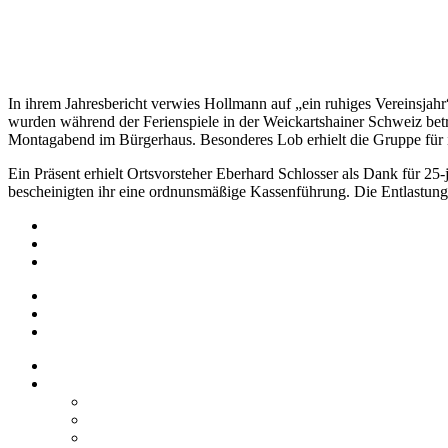
In ihrem Jahresbericht verwies Hollmann auf „ein ruhiges Vereinsja
wurden während der Ferienspiele in der Weickartshainer Schweiz betr
Montagabend im Bürgerhaus. Besonderes Lob erhielt die Gruppe für ih
Ein Präsent erhielt Ortsvorsteher Eberhard Schlosser als Dank für 25
bescheinigten ihr eine ordnunsmäßige Kassenführung. Die Entlastung 
Impressum
Datenschutz
Barrierefreiheit
Impressum
Datenschutz
Barrierefreiheit
Startseite
Über uns
Vereine / Adressen
Ortsbeirat
Grillhütte