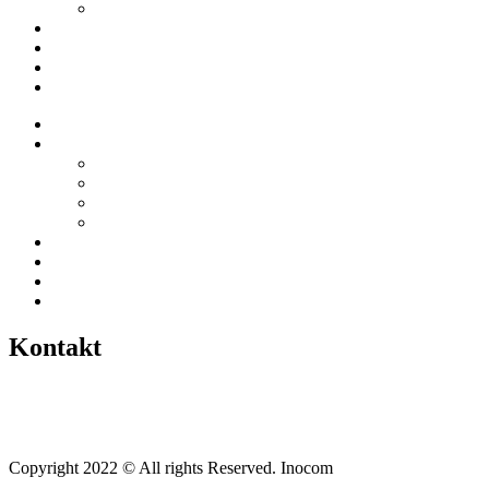
Gewerbeverzeichnis
Historien
Empfehlungen
Berichte
Veranstaltungen
Startseite
Über uns
Vereine / Adressen
Ortsbeirat
Grillhütte
Gewerbeverzeichnis
Historien
Empfehlungen
Berichte
Veranstaltungen
Kontakt
Tel.: +49 6400 9576640
kontakt@weickartshain.de
Copyright 2022 © All rights Reserved. Inocom