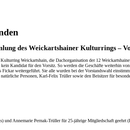
enden
ung des Weickartshainer Kulturrings – V
turring Weickartshain, die Dachorganisation der 12 Weickartshainer 
ein Kandidat für den Vorsitz. So werden die Geschäfte weiterhin von 
Fickar weitergeführt. Sie alle wurden bei der Vorstandswahl einstimmi
 natürliche Personen, Karl-Felix Trüller sowie den Beisitzer für besond
) und Annemarie Pernak-Trüller für 25-jährige Mitgliedschaft geehrt (