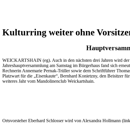
Wetterkamera
Kulturring weiter ohne Vorsitz
Hauptversamml
WEICKARTSHAIN (eg). Auch in den nächsten drei Jahren wird der Kul
Jahreshauptversammlung am Samstag im Bürgerhaus fand sich erneut k
Rechnerin Annemarie Pernak-Trüller sowie dem Schriftführer Thomas 
Platzwart für die „Eisenkaute“, Bernhard Konietzny, den Beisitzer für
weiteres Jahr vom Mandolinenclub Weickartshain.
Ortsvorsteher Eberhard Schlosser wird von Alexandra Hollmann (links