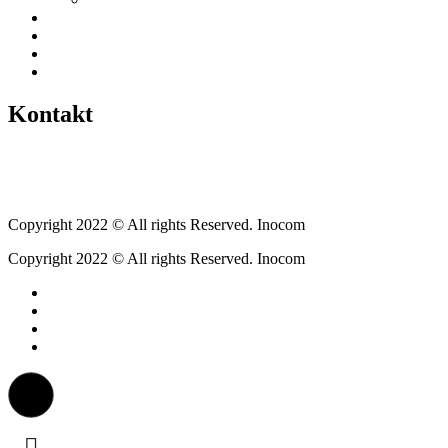
Historien
Empfehlungen
Berichte
Veranstaltungen
Kontakt
Tel.: +49 6400 9576640
kontakt@weickartshain.de
Copyright 2022 © All rights Reserved. Inocom
Copyright 2022 © All rights Reserved. Inocom
Facebook
Instagram
Erzweg
Feuerwehr