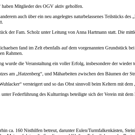
“ haben Mitglieder des OGV aktiv geholfen.
 anderem auch über ein neu angelegtes naturbelassenes Teilstücks des
t.
ck der Fam. Scholz unter Leitung von Anna Hartmann statt. Die mittler
chaelsen fand im Zelt ebenfalls auf dem vorgenannten Grundstück bei 
igen Rahmen.
wurde die Veranstaltung ein voller Erfolg, insbesondere der wieder t
latzes am „Hatzenberg“, und Mäharbeiten zwischen den Bäumen der St
lacker“ versteigert und so das Obst sinnvoll beim Keltern mit dem „
unter Federführung des Kulturrings beteiligte sich der Verein mit d
rhin ca. 160 Nisthilfen betreut, darunter Eulen/Turmfalkenkästen, Ste