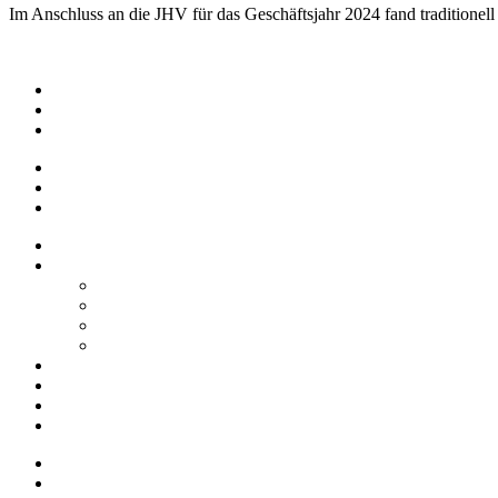
Im Anschluss an die JHV für das Geschäftsjahr 2024 fand traditionell 
Impressum
Datenschutz
Barrierefreiheit
Impressum
Datenschutz
Barrierefreiheit
Startseite
Über uns
Vereine / Adressen
Ortsbeirat
Grillhütte
Gewerbeverzeichnis
Historien
Empfehlungen
Berichte
Veranstaltungen
Startseite
Über uns