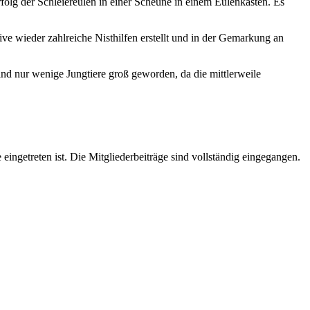
folg der Schleiereulen in einer Scheune in einem Eulenkasten. Es
ive wieder zahlreiche Nisthilfen erstellt und in der Gemarkung an
ind nur wenige Jungtiere groß geworden, da die mittlerweile
getreten ist. Die Mitgliederbeiträge sind vollständig eingegangen.