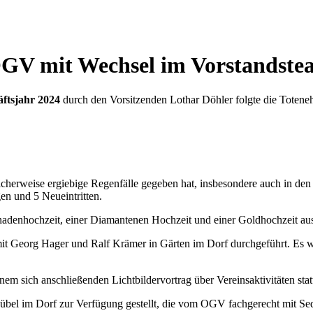
GV mit Wechsel im Vorstandste
ftsjahr 2024
durch den Vorsitzenden Lothar Döhler folgte die Toteneh
ulicherweise ergiebige Regenfälle gegeben hat, insbesondere auch in de
n und 5 Neueintritten.
Gnadenhochzeit, einer Diamantenen Hochzeit und einer Goldhochzeit au
mit Georg Hager und Ralf Krämer in Gärten im Dorf durchgeführt. Es
m sich anschließenden Lichtbildervortrag über Vereinsaktivitäten stat
kübel im Dorf zur Verfügung gestellt, die vom OGV fachgerecht mit S