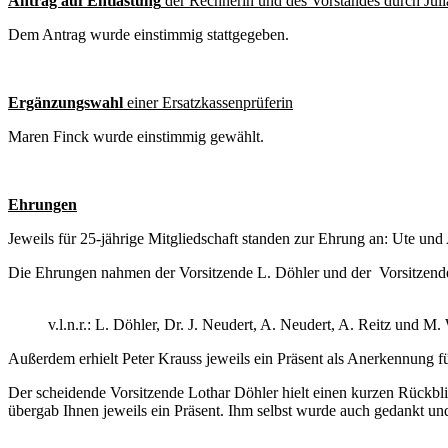
Antrag auf Entlastung
der Rechnerin und des Vorstandes durch Jul
Dem Antrag wurde einstimmig stattgegeben.
Ergänzungswahl
einer Ersatzkassenprüferin
Maren Finck wurde einstimmig gewählt.
Ehrungen
Jeweils für 25-jährige Mitgliedschaft standen zur Ehrung an: Ute un
Die Ehrungen nahmen der Vorsitzende L. Döhler und der Vorsitzend
v.l.n.r.: L. Döhler, Dr. J. Neudert, A. Neudert, A. Reitz und M.
Außerdem erhielt Peter Krauss jeweils ein Präsent als Anerkennung fü
Der scheidende Vorsitzende Lothar Döhler hielt einen kurzen Rückblic
übergab Ihnen jeweils ein Präsent. Ihm selbst wurde auch gedankt und