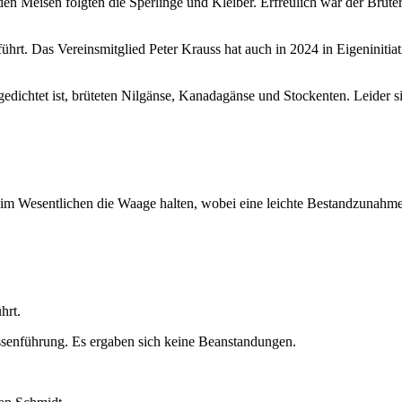
n Meisen folgten die Sperlinge und Kleiber. Erfreulich war der Bruter
hrt. Das Vereinsmitglied Peter Krauss hat auch in 2024 in Eigeninitiat
gedichtet ist, brüteten Nilgänse, Kanadagänse und Stockenten. Leider s
Wesentlichen die Waage halten, wobei eine leichte Bestandzunahme ein
hrt.
assenführung. Es ergaben sich keine Beanstandungen.