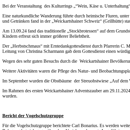
Bei der Veranstaltung des Kulturrings „“Wein, Käse u. Unterhaltung
Eine naturkundliche Wanderung führte durch heimische Fluren, unter
und Getränken fand in der „Weickartshainer Schweiz“ (Grillhütte) stat
Am 13.09.24 fand das traditionelle „Stockbrotessen“ auf dem Grundstü
Kindern erfreut sich immer größerer Beliebtheit.
Der „Herbstschmaus“ mit Erntedankgottesdienst durch Pfarrerin C. Mi
Leitung von Christina Scharmann gab dem Gottesdienst einen würd
Wegen des sehr guten Besuchs durch die Weickartshainer Bevölkerung 
Weitere Aktivitäten waren die Pflege des Natur- und Beobachtungsp
Im September wurden die Obstbäume der Streuobstwiese „Auf dem Wuh
Im Rahmen des ersten Weickartshainer Adventszauber am 29.11.2024 
wurden.
Bericht der Vogelschutzgruppe
Für die Vogelschutzgruppe berichtete Carl Bonarius. Es werden weite