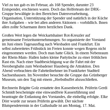
Viel zu tun gab es im Februar, als 168 Spender, darunter 23
Erstspender, erschienen waren. Doch das Helferteam der DRK-
Gruppe bewältigte in den Bereichen Datenverarbeitung,
Organisation, Unterstützung der Spender und natürlich in der Küche
ihre Aufgaben – wie bei allen anderen Aktionen – vorbildlich. Ihnen
allen zollte Scharmann ihren herzlichen Dank.
Großen Wert legen die Weickartshainer Rot-Kreuzler auf
gemeinsame Freizeitunternehmungen. So organisierte der Vorstand
im Juni einen Tagesausflug nach Wiesbaden und Frankfurt. Ein
selbst zubereitetes Frühstück im Freien konnte wegen Regens nicht
eingenommen werden. Doch man hatte Glück. In einem Nebenraum
der Rhein-Main- Hallen luden kleine Partytische zu einer fröhlichen
Rast ein. Nach einer Stadtbesichtigung war die Fahrt mit der
Nerobergbahn zum Wiesbadener Hausberg die Attraktion. Den
Abend verbrachten die Fahrtteilnehmer im Frankfurter Stadtteil
Sachsenhausen. Im November besuchte die Gruppe das Grünberger
Museum, um den Tag mit einem „Herbstbuffet abzuschließen.
Rechnerin Brigitte Golz erstattete den Kassenbericht. Prüferin Gerdi
Schmidt bescheinigte eine einwandfreie Kassenführung und
beantragte die Entlastung des Vorstandes, die einhellig erfolgte. Elke
Dörr wurde zur neuen Prüferin gewählt. Der nächste
Blutspendetermin in der Gallushalle ist am Montag, 17. Mai.