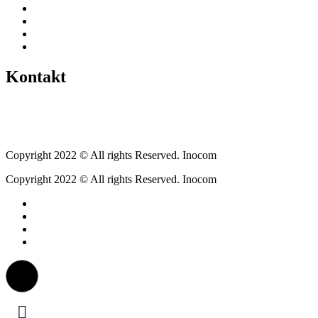
Historien
Empfehlungen
Berichte
Veranstaltungen
Kontakt
Tel.: +49 6400 9576640
kontakt@weickartshain.de
Copyright 2022 © All rights Reserved. Inocom
Copyright 2022 © All rights Reserved. Inocom
Facebook
Instagram
Erzweg
Feuerwehr