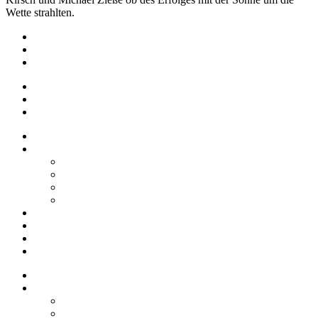
Wette strahlten.
Impressum
Datenschutz
Barrierefreiheit
Impressum
Datenschutz
Barrierefreiheit
Startseite
Über uns
Vereine / Adressen
Ortsbeirat
Grillhütte
Gewerbeverzeichnis
Historien
Empfehlungen
Berichte
Veranstaltungen
Startseite
Über uns
Vereine / Adressen
Ortsbeirat