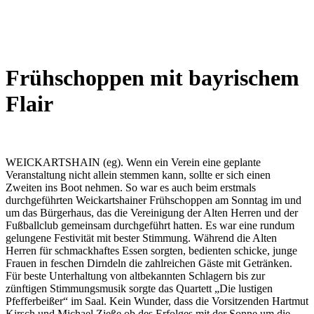
Wetterkamera
Frühschoppen mit bayrischem
Flair
WEICKARTSHAIN (eg). Wenn ein Verein eine geplante
Veranstaltung nicht allein stemmen kann, sollte er sich einen
Zweiten ins Boot nehmen. So war es auch beim erstmals
durchgeführten Weickartshainer Frühschoppen am Sonntag im und
um das Bürgerhaus, das die Vereinigung der Alten Herren und der
Fußballclub gemeinsam durchgeführt hatten. Es war eine rundum
gelungene Festivität mit bester Stimmung. Während die Alten
Herren für schmackhaftes Essen sorgten, bedienten schicke, junge
Frauen in feschen Dirndeln die zahlreichen Gäste mit Getränken.
Für beste Unterhaltung von altbekannten Schlagern bis zur
zünftigen Stimmungsmusik sorgte das Quartett „Die lustigen
Pfefferbeißer“ im Saal. Kein Wunder, dass die Vorsitzenden Hartmut
Kirsch und Michael Zieße ob des Erfolges mit der Sonne um die