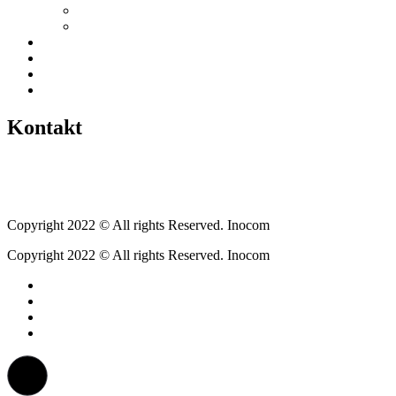
Grillhütte
Gewerbeverzeichnis
Historien
Empfehlungen
Berichte
Veranstaltungen
Kontakt
Tel.: +49 6400 9576640
kontakt@weickartshain.de
Copyright 2022 © All rights Reserved. Inocom
Copyright 2022 © All rights Reserved. Inocom
Facebook
Instagram
Erzweg
Feuerwehr