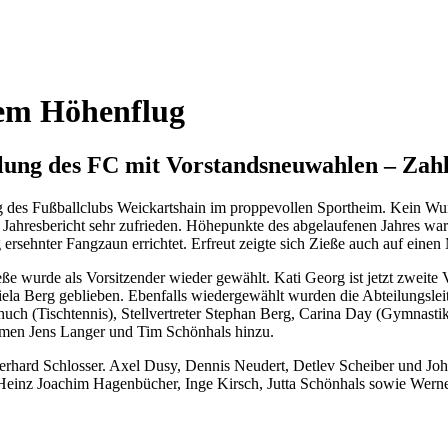
hem Höhenflug
ng des FC mit Vorstandsneuwahlen – Zah
des Fußballclubs Weickartshain im proppevollen Sportheim. Kein Wund
 Jahresbericht sehr zufrieden. Höhepunkte des abgelaufenen Jahres war
ersehnter Fangzaun errichtet. Erfreut zeigte sich Zieße auch auf eine
wurde als Vorsitzender wieder gewählt. Kati Georg ist jetzt zweite Vo
iela Berg geblieben. Ebenfalls wiedergewählt wurden die Abteilungsleite
huch (Tischtennis), Stellvertreter Stephan Berg, Carina Day (Gymnasti
men Jens Langer und Tim Schönhals hinzu.
erhard Schlosser. Axel Dusy, Dennis Neudert, Detlev Scheiber und Joh
Heinz Joachim Hagenbücher, Inge Kirsch, Jutta Schönhals sowie Werne