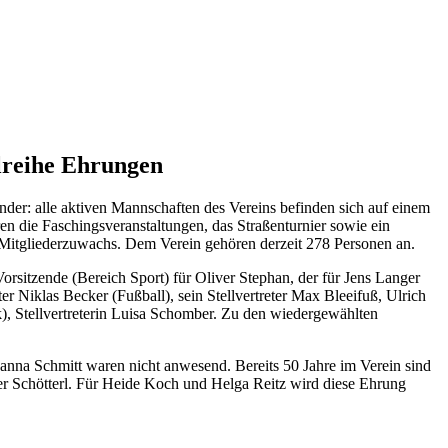
lreihe Ehrungen
er: alle aktiven Mannschaften des Vereins befinden sich auf einem
en die Faschingsveranstaltungen, das Straßenturnier sowie ein
n Mitgliederzuwachs. Dem Verein gehören derzeit 278 Personen an.
rsitzende (Bereich Sport) für Oliver Stephan, der für Jens Langer
r Niklas Becker (Fußball), sein Stellvertreter Max Bleeifuß, Ulrich
k), Stellvertreterin Luisa Schomber. Zu den wiedergewählten
anna Schmitt waren nicht anwesend. Bereits 50 Jahre im Verein sind
r Schötterl. Für Heide Koch und Helga Reitz wird diese Ehrung