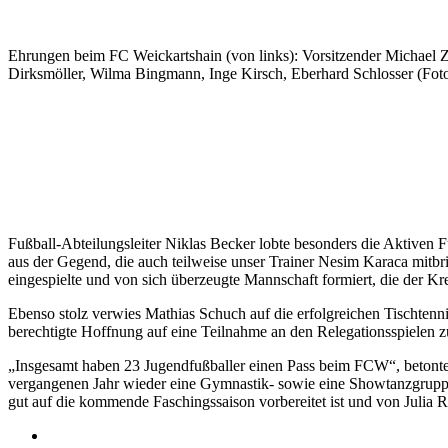
Ehrungen beim FC Weickartshain (von links): Vorsitzender Michael Z
Dirksmöller, Wilma Bingmann, Inge Kirsch, Eberhard Schlosser (Foto
Fußball-Abteilungsleiter Niklas Becker lobte besonders die Aktiven F
aus der Gegend, die auch teilweise unser Trainer Nesim Karaca mitbr
eingespielte und von sich überzeugte Mannschaft formiert, die der Kre
Ebenso stolz verwies Mathias Schuch auf die erfolgreichen Tischtenni
berechtigte Hoffnung auf eine Teilnahme an den Relegationsspielen zu
„Insgesamt haben 23 Jugendfußballer einen Pass beim FCW“, betonte F
vergangenen Jahr wieder eine Gymnastik- sowie eine Showtanzgruppe 
gut auf die kommende Faschingssaison vorbereitet ist und von Julia Re
Impressum