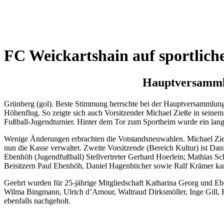
Wetterkamera
FC Weickartshain auf sportlic
Hauptversammlu
Grünberg (gol). Beste Stimmung herrschte bei der Hauptversammlung 
Höhenflug. So zeigte sich auch Vorsitzender Michael Zieße in seinem
Fußball-Jugendturnier. Hinter dem Tor zum Sportheim wurde ein lang 
Wenige Änderungen erbrachten die Votstandsneuwahlen. Michael Zieße 
nun die Kasse verwaltet. Zweite Vorsitzende (Bereich Kultur) ist Dan
Ebenhöh (Jugendfußball) Stellvertreter Gerhard Hoerlein; Mathias Sc
Beisitzern Paul Ebenhöh, Daniel Hagenbücher sowie Ralf Krämer ka
Geehrt wurden für 25-jährige Mitgliedschaft Katharina Georg und Eb
Wilma Bingmann, Ulrich d’Amour, Waltraud Dirksmöller, Inge Gill, 
ebenfalls nachgeholt.