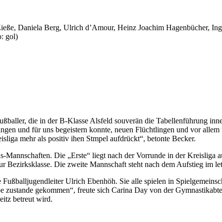
ieße, Daniela Berg, Ulrich d’Amour, Heinz Joachim Hagenbücher, Inge 
: gol)
ußballer, die in der B-Klasse Alsfeld souverän die Tabellenführung in
ingen und für uns begeistern konnte, neuen Flüchtlingen und vor allem 
isliga mehr als positiv ihen Stmpel aufdrückt“, betonte Becker.
s-Mannschaften. Die „Erste“ liegt nach der Vorrunde in der Kreisliga a
r Bezirksklasse. Die zweite Mannschaft steht nach dem Aufstieg im letz
ußballjugendleiter Ulrich Ebenhöh. Sie alle spielen in Spielgemeinsc
zustande gekommen“, freute sich Carina Day von der Gymnastikabteilu
itz betreut wird.