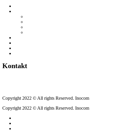
Startseite
Über uns
Vereine / Adressen
Ortsbeirat
Grillhütte
Gewerbeverzeichnis
Historien
Empfehlungen
Berichte
Veranstaltungen
Kontakt
Tel.: +49 6400 9576640
kontakt@weickartshain.de
Copyright 2022 © All rights Reserved. Inocom
Copyright 2022 © All rights Reserved. Inocom
Facebook
Instagram
Erzweg