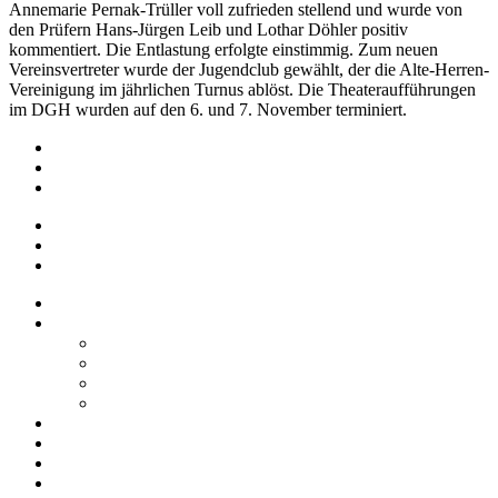
Annemarie Pernak-Trüller voll zufrieden stellend und wurde von
den Prüfern Hans-Jürgen Leib und Lothar Döhler positiv
kommentiert. Die Entlastung erfolgte einstimmig. Zum neuen
Vereinsvertreter wurde der Jugendclub gewählt, der die Alte-Herren-
Vereinigung im jährlichen Turnus ablöst. Die Theateraufführungen
im DGH wurden auf den 6. und 7. November terminiert.
Impressum
Datenschutz
Barrierefreiheit
Impressum
Datenschutz
Barrierefreiheit
Startseite
Über uns
Vereine / Adressen
Ortsbeirat
Grillhütte
Gewerbeverzeichnis
Historien
Empfehlungen
Berichte
Veranstaltungen