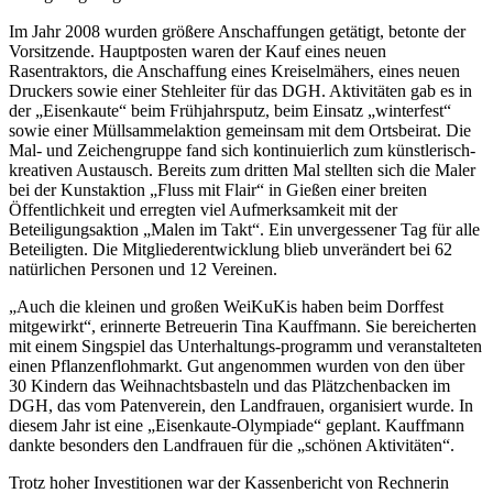
Im Jahr 2008 wurden größere Anschaffungen getätigt, betonte der
Vorsitzende. Hauptposten waren der Kauf eines neuen
Rasentraktors, die Anschaffung eines Kreiselmähers, eines neuen
Druckers sowie einer Stehleiter für das DGH. Aktivitäten gab es in
der „Eisenkaute“ beim Frühjahrsputz, beim Einsatz „winterfest“
sowie einer Müllsammelaktion gemeinsam mit dem Ortsbeirat. Die
Mal- und Zeichengruppe fand sich kontinuierlich zum künstlerisch-
kreativen Austausch. Bereits zum dritten Mal stellten sich die Maler
bei der Kunstaktion „Fluss mit Flair“ in Gießen einer breiten
Öffentlichkeit und erregten viel Aufmerksamkeit mit der
Beteiligungsaktion „Malen im Takt“. Ein unvergessener Tag für alle
Beteiligten. Die Mitgliederentwicklung blieb unverändert bei 62
natürlichen Personen und 12 Vereinen.
„Auch die kleinen und großen WeiKuKis haben beim Dorffest
mitgewirkt“, erinnerte Betreuerin Tina Kauffmann. Sie bereicherten
mit einem Singspiel das Unterhaltungs-programm und veranstalteten
einen Pflanzenflohmarkt. Gut angenommen wurden von den über
30 Kindern das Weihnachtsbasteln und das Plätzchenbacken im
DGH, das vom Patenverein, den Landfrauen, organisiert wurde. In
diesem Jahr ist eine „Eisenkaute-Olympiade“ geplant. Kauffmann
dankte besonders den Landfrauen für die „schönen Aktivitäten“.
Trotz hoher Investitionen war der Kassenbericht von Rechnerin