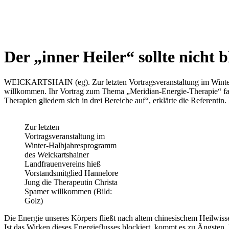
Wetterkamera
Der „inner Heiler“ sollte nicht b
WEICKARTSHAIN (eg). Zur letzten Vortragsveranstaltung im Winter-
willkommen. Ihr Vortrag zum Thema „Meridian-Energie-Therapie“ fand
Therapien gliedern sich in drei Bereiche auf“, erklärte die Referent
Zur letzten
Vortragsveranstaltung im
Winter-Halbjahresprogramm
des Weickartshainer
Landfrauenvereins hieß
Vorstandsmitglied Hannelore
Jung die Therapeutin Christa
Spamer willkommen (Bild:
Golz)
Die Energie unseres Körpers fließt nach altem chinesischem Heilwiss
Ist das Wirken dieses Energieflusses blockiert, kommt es zu Ängst