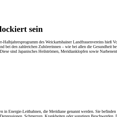
lockiert sein
Halbjahresprogramm des Weickartshainer Landfrauenvereins hieß Vor
 bei den zahlreichen Zuhörerinnen – wie bei allen die Gesundheit bet
in. Diese sind Japanisches Heilströmen, Meridianklopfen sowie Narbenent
en in Energie-Leitbahnen, die Meridiane genannt werden. Sie befinden 
en, Depressionen, Schmerzen, Krankheiten oder sonstigen Beschwerden