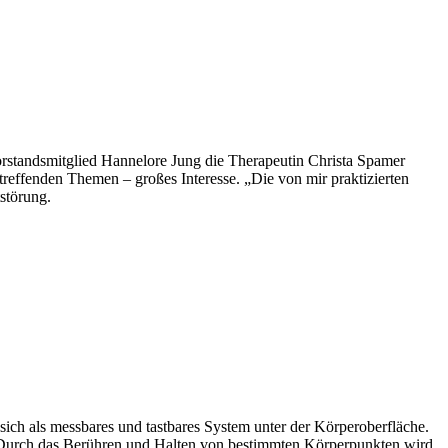
standsmitglied Hannelore Jung die Therapeutin Christa Spamer
reffenden Themen – großes Interesse. „Die von mir praktizierten
störung.
sich als messbares und tastbares System unter der Körperoberfläche.
. Durch das Berühren und Halten von bestimmten Körperpunkten wird