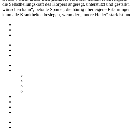
die Selbstheilungskraft des Körpers angeregt, unterstützt und gestärkt
wünschen kann“, betonte Spamer, die häufig über eigene Erfahrungen
kann alle Krankheiten besiegen, wenn der „innere Heiler“ stark ist u
Impressum
Datenschutz
Barrierefreiheit
Impressum
Datenschutz
Barrierefreiheit
Startseite
Über uns
Vereine / Adressen
Ortsbeirat
Grillhütte
Gewerbeverzeichnis
Historien
Empfehlungen
Berichte
Veranstaltungen
Startseite
Über uns