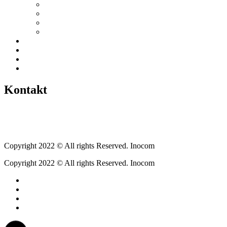
Vereine / Adressen
Ortsbeirat
Grillhütte
Gewerbeverzeichnis
Historien
Empfehlungen
Berichte
Veranstaltungen
Kontakt
Tel.: +49 6400 9576640
kontakt@weickartshain.de
Copyright 2022 © All rights Reserved. Inocom
Copyright 2022 © All rights Reserved. Inocom
Facebook
Instagram
Erzweg
Feuerwehr