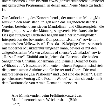
unterhaltsamen Genre bis zum etwas „fortschrittlicheren“ Orchester
mit gemischten Programmen, in denen auch Neue Musik zu finden
ist.
Zur Auflockerung des Konzertabends, der unter dem Motto „Mit
Musik in den Mai“ stand, trugen auch das Jugendorchester des
Vereins, bestehend aus sieben Mandolinen- und Gitarrenspieler, die
Flötengruppe sowie der Männergesangverein Weickartshain bei.
Das gut aufgelegte Orchester begann mit einer schwungvollen
Interpretation der bekannten Komposition „Kalinka“ sowie mit
„rumänischen Volksweisen“. Dass das 19-köpfige Orchester auch
mit moderner Musikliteratur umgehen kann, bewies es mit den
zeitgenössischen Werken „Sounds of silence“, „Glatiador“ sowie
„He’s a Pirate“. Einfühlsam begleitete das Ensemble die beiden
Sängerinnen Christina Scharmann und Daniela Demandt beim
„Without you“. Besondere Momente in einem Programm sind stets
die gemeinsamen Auftritte von Orchester und Chor“. Diesmal
interpretierten sie „La Pastorella“ und „Rot sind die Rosen“. Beim
gemeinsamen Vortrag „Die Post im Walde“ wurden sie zudem mit
dem Barritonsolo von Armin Demandt unterstützt.
Alle Mitwirkenden beim Frühlingskonzert des
Mandolinenorchesters Weickartshain (Bild:
Golz)