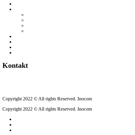
Startseite
Über uns
Vereine / Adressen
Ortsbeirat
Grillhütte
Gewerbeverzeichnis
Historien
Empfehlungen
Berichte
Veranstaltungen
Kontakt
Tel.: +49 6400 9576640
kontakt@weickartshain.de
Copyright 2022 © All rights Reserved. Inocom
Copyright 2022 © All rights Reserved. Inocom
Facebook
Instagram
Erzweg