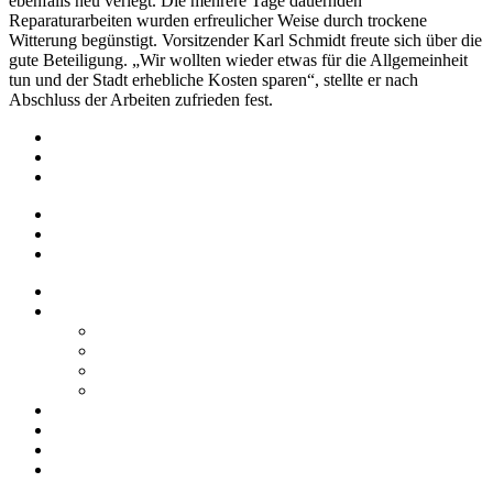
ebenfalls neu verlegt. Die mehrere Tage dauernden
Reparaturarbeiten wurden erfreulicher Weise durch trockene
Witterung begünstigt. Vorsitzender Karl Schmidt freute sich über die
gute Beteiligung. „Wir wollten wieder etwas für die Allgemeinheit
tun und der Stadt erhebliche Kosten sparen“, stellte er nach
Abschluss der Arbeiten zufrieden fest.
Impressum
Datenschutz
Barrierefreiheit
Impressum
Datenschutz
Barrierefreiheit
Startseite
Über uns
Vereine / Adressen
Ortsbeirat
Grillhütte
Gewerbeverzeichnis
Historien
Empfehlungen
Berichte
Veranstaltungen