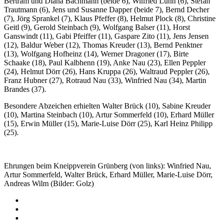
Bertram und Diana Bachmann (beide 6), Wilfried Luhn (6), Stefan
Trautmann (6), Jens und Susanne Dapper (beide 7), Bernd Decher
(7), Jörg Sprankel (7), Klaus Pfeffer (8), Helmut Plock (8), Christine
Geitl (9), Gerold Steinbach (9), Wolfgang Balser (11), Horst
Ganswindt (11), Gabi Pfeiffer (11), Gaspare Zito (11), Jens Jensen
(12), Baldur Weber (12), Thomas Kreuder (13), Bernd Penktner
(13), Wolfgang Hofheinz (14), Werner Dragoner (17), Birte
Schaake (18), Paul Kalbhenn (19), Anke Nau (23), Ellen Peppler
(24), Helmut Dörr (26), Hans Kruppa (26), Waltraud Peppler (26),
Franz Hubner (27), Rotraud Nau (33), Winfried Nau (34), Martin
Brandes (37).
Besondere Abzeichen erhielten Walter Brück (10), Sabine Kreuder
(10), Martina Steinbach (10), Artur Sommerfeld (10), Erhard Müller
(15), Erwin Müller (15), Marie-Luise Dörr (25), Karl Heinz Philipp
(25).
Ehrungen beim Kneippverein Grünberg (von links): Winfried Nau,
Artur Sommerfeld, Walter Brück, Erhard Müller, Marie-Luise Dörr,
Andreas Wilm (Bilder: Golz)
Impressum
Datenschutz
Barrierefreiheit