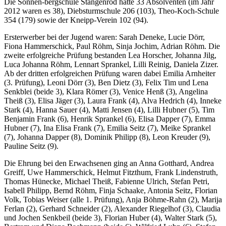
Die Sonnen-bergschule Stangenrod hatte 33 Absolventen (im Jahr
2012 waren es 38), Diebsturmschule 206 (103), Theo-Koch-Schule
354 (179) sowie der Kneipp-Verein 102 (94).
Ersterwerber bei der Jugend waren: Sarah Deneke, Lucie Dörr,
Fiona Hammerschick, Paul Röhm, Sinja Jochim, Adrian Röhm. Die
zweite erfolgreiche Prüfung bestanden Lea Horscher, Johanna Jilg,
Luca Johanna Röhm, Lennart Sprankel, Lilli Reinig, Daniela Zizer.
Ab der dritten erfolgreichen Prüfung waren dabei Emilia Arnheiter
(3. Prüfung), Leoni Dörr (3), Ben Dietz (3), Felix Tim und Lena
Senkblei (beide 3), Klara Römer (3), Venice Henß (3), Angelina
Theiß (3), Elisa Jäger (3), Laura Frank (4), Alva Hedrich (4), Inneke
Stark (4), Hanna Sauer (4), Matti Jensen (4), Lilli Hubner (5), Tim
Benjamin Frank (6), Henrik Sprankel (6), Elisa Dapper (7), Emma
Hubner (7), Ina Elisa Frank (7), Emilia Seitz (7), Meike Sprankel
(7), Johanna Dapper (8), Dominik Philipp (8), Leon Kreuder (9),
Pauline Seitz (9).
Die Ehrung bei den Erwachsenen ging an Anna Gotthard, Andrea
Greiff, Uwe Hammerschick, Helmut Fitzthum, Frank Lindenstruth,
Thomas Hünecke, Michael Theiß, Fabienne Ulrich, Stefan Petri,
Isabell Philipp, Bernd Röhm, Finja Schaake, Antonia Seitz, Florian
Volk, Tobias Weiser (alle 1. Prüfung), Anja Böhme-Rahn (2), Marija
Ferlan (2), Gerhard Schneider (2), Alexander Riegelhof (3), Claudia
und Jochen Senkbeil (beide 3), Florian Huber (4), Walter Stark (5),