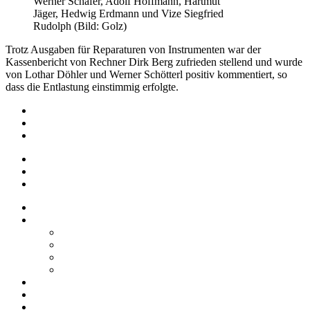
Werner Schäfer, Adolf Hoffmann, Hartmut
Jäger, Hedwig Erdmann und Vize Siegfried
Rudolph (Bild: Golz)
Trotz Ausgaben für Reparaturen von Instrumenten war der
Kassenbericht von Rechner Dirk Berg zufrieden stellend und wurde
von Lothar Döhler und Werner Schötterl positiv kommentiert, so
dass die Entlastung einstimmig erfolgte.
Impressum
Datenschutz
Barrierefreiheit
Impressum
Datenschutz
Barrierefreiheit
Startseite
Über uns
Vereine / Adressen
Ortsbeirat
Grillhütte
Gewerbeverzeichnis
Historien
Empfehlungen
Berichte