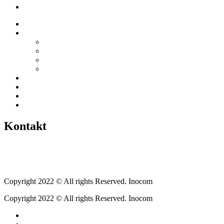
Veranstaltungen
Startseite
Über uns
Vereine / Adressen
Ortsbeirat
Grillhütte
Gewerbeverzeichnis
Historien
Empfehlungen
Berichte
Veranstaltungen
Kontakt
Tel.: +49 6400 9576640
kontakt@weickartshain.de
Copyright 2022 © All rights Reserved. Inocom
Copyright 2022 © All rights Reserved. Inocom
Facebook