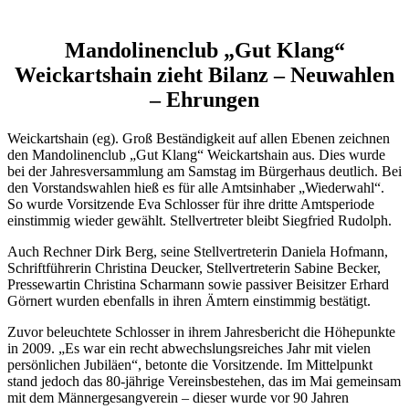
Wetterkamera
Mandolinenclub „Gut Klang“
Weickartshain zieht Bilanz – Neuwahlen
– Ehrungen
Weickartshain (eg). Groß Beständigkeit auf allen Ebenen zeichnen
den Mandolinenclub „Gut Klang“ Weickartshain aus. Dies wurde
bei der Jahresversammlung am Samstag im Bürgerhaus deutlich. Bei
den Vorstandswahlen hieß es für alle Amtsinhaber „Wiederwahl“.
So wurde Vorsitzende Eva Schlosser für ihre dritte Amtsperiode
einstimmig wieder gewählt. Stellvertreter bleibt Siegfried Rudolph.
Auch Rechner Dirk Berg, seine Stellvertreterin Daniela Hofmann,
Schriftführerin Christina Deucker, Stellvertreterin Sabine Becker,
Pressewartin Christina Scharmann sowie passiver Beisitzer Erhard
Görnert wurden ebenfalls in ihren Ämtern einstimmig bestätigt.
Zuvor beleuchtete Schlosser in ihrem Jahresbericht die Höhepunkte
in 2009. „Es war ein recht abwechslungsreiches Jahr mit vielen
persönlichen Jubiläen“, betonte die Vorsitzende. Im Mittelpunkt
stand jedoch das 80-jährige Vereinsbestehen, das im Mai gemeinsam
mit dem Männergesangverein – dieser wurde vor 90 Jahren