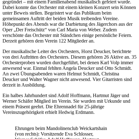
gegründet – mit einem Familienabend musikalisch gefeiert wurde.
Dabei konnte das Orchester mit einem kleinen Konzert sein Können
unter Beweis stellen. Begeistert war das Publikum beim
gemeinsamen Auftritt der beiden Musik treibenden Vereine.
Höhepunkt des Abends war die Darbietung des Jägerchors aus der
Oper „Der Freischütz“ von Carl Maria von Weber. Zudem
verschönte das Orchester mit Ständchen einige persönliche Feiern.
Derzeit gehören dem Verein 122 Mitglieder an.
Der musikalische Leiter des Orchesters, Horst Deucker, berichtete
von drei Auftritten des Orchesters. Diesem gehören 26 Aktive an. 35
Orchesterproben wurden durchgeführt, bei denen Karl Volp immer
anwesend war. Einmal fehlten Angela Deucker und Otto Schmidt.
An zwei Übungsabenden waren Helmut Schmidt, Christina
Deucker und Walter Wagner nicht anwesend. Vier Gitarristen sind
derzeit in Ausbildung.
Ein halbes Jahrhundert sind Adolf Hoffmann, Hartmut Jäger und
Werner Schäfer Mitglied im Verein. Sie wurden mit Urkunde und
einem Präsent geehrt. Die Ehrennadel für 25-jährige
Vereinszugehörigkeit erhielt Hedwig Erdmann.
Ehrungen beim Mandolinenclub Weickartshain
(von rechts): Vorsitzende Eva Schlosser,