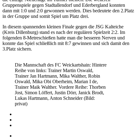
Gruppenspiele gegen Stadtallendorf und Ederbergland konnten
dann mit 1:0 und 2:0 gewonnen werden. Dies bedeutete den 2.Platz
in der Gruppe und somit Spiel um Platz drei.
In diesem spannenden kleinen Finale gegen die JSG Kalteiche
(Kreis Dillenburg) stand es nach der regulären Spielzeit 2:2. Im
folgenden 8-Metreschießen hatte man die besseren Nerven und
konnte das Spiel schließlich mit 8:7 gewinnen und sich damit den
3.Platz sichern.
Die Mannschaft des FC Weickartshain: Hintere
Reihe von links: Trainer Martin Oswald,
Trainer Jan Hartmann, Mika Walther, Robin
Oswald, Mika Obi Oberheim, Marian I de,
Trainer Maik Walther. Vordere Reihe: Thorben
Jost, Simon Löffert, Justin Dörr, Janick Brodt,
Lukas Hartmann, Anton Schneider (Bild:
privat)
Impressum
Datenschutz
Barrierefreiheit
Impressum