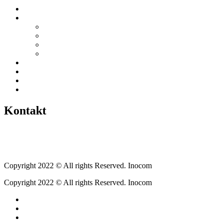
Startseite
Über uns
Vereine / Adressen
Ortsbeirat
Grillhütte
Gewerbeverzeichnis
Historien
Empfehlungen
Berichte
Veranstaltungen
Kontakt
Tel.: +49 6400 9576640
kontakt@weickartshain.de
Copyright 2022 © All rights Reserved. Inocom
Copyright 2022 © All rights Reserved. Inocom
Facebook
Instagram
Erzweg