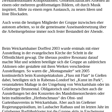
zweidimensionalen Kompositionen. Gemeinschaftliches Arbeiten an
einem oder mehreren großformatigen Bildern, oft durch Musik
inspiriert, führte zu einem regen Austausch, zu neuen Ideen und
löste Blockaden.
Auch wenn die heutigen Mitglieder der Gruppe inzwischen eher
autonom arbeiten, so ist die gemeinsame Auseinandersetzung über
die Arbeitsergebnisse immer noch fester Bestandteil der Abende.
Beim Weickartshainer Dorffest 2003 wurde erstmals mit einer
Ausstellung in der evangelischen Kirche der Schritt in die
Öffentlichkeit gewagt. Die überaus positive Resonanz darauf
machte Mut und seitdem beteiligte sich die Gruppe an zahlreichen
Aktionen oder gestaltete mit ihren Werken verschiedene
Ausstellungen. So waren die „Montagsmaler“ seit 2005
kontinuierlich beim Kunstspektakulum „Fluss mit Flair“ in Gießen
dabei, beteiligten sich in Rabenau-Londorf bei „Kunst im Park“,
veranstalteten Maltage in der Umgebung von Weickartshain oder im
Grünberger Brunnental. Obligatorisch sind inzwischen auch die
Ausstellungen bei den Konzerten des Mandolinenorchesters oder
beim traditionellen „Herbstschmaus“ des Obst- und
Gartenbauvereins in Weickartshain. Aber auch im Gießener
Regierungspräsidium, im Laubacher Rathaus und im letzten Jahr im
Grünberger Barfüßerkloster trat die Gruppe aktiv in Erscheinung.