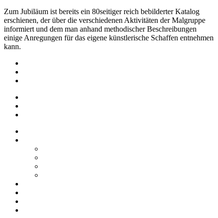
Zum Jubiläum ist bereits ein 80seitiger reich bebilderter Katalog
erschienen, der über die verschiedenen Aktivitäten der Malgruppe
informiert und dem man anhand methodischer Beschreibungen
einige Anregungen für das eigene künstlerische Schaffen entnehmen
kann.
Impressum
Datenschutz
Barrierefreiheit
Impressum
Datenschutz
Barrierefreiheit
Startseite
Über uns
Vereine / Adressen
Ortsbeirat
Grillhütte
Gewerbeverzeichnis
Historien
Empfehlungen
Berichte
Veranstaltungen